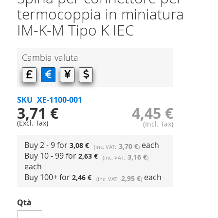
termocoppia in miniatura
IM-K-M Tipo K IEC
Cambia valuta
SKU
XE-1100-001
3,71 €
4,45 €
Buy 2 - 9 for
each
3,08 €
3,70 €
Buy 10 - 99 for
2,63 €
3,16 €
each
Buy 100+ for
each
2,46 €
2,95 €
Qtà