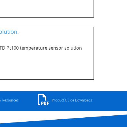
lution.
 RTD Pt100 temperature sensor solution
al Resources
Product Guide Downloads