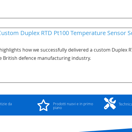
Custom Duplex RTD Pt100 Temperature Sensor So
 highlights how we successfully delivered a custom Duplex
the British defence manufacturing industry.
tizie da
Prodotti nuovi e in primo
Technic
y
piano