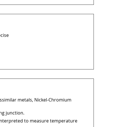
ecise
issimilar metals, Nickel-Chromium
ng junction.
 interpreted to measure temperature