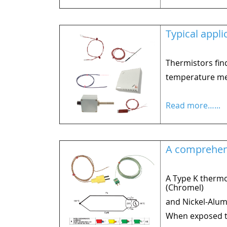
Typical appl
Thermistors fin
temperature me
Read more…...
A comprehens
A Type K thermo
(Chromel)
and Nickel-Alum
When exposed to