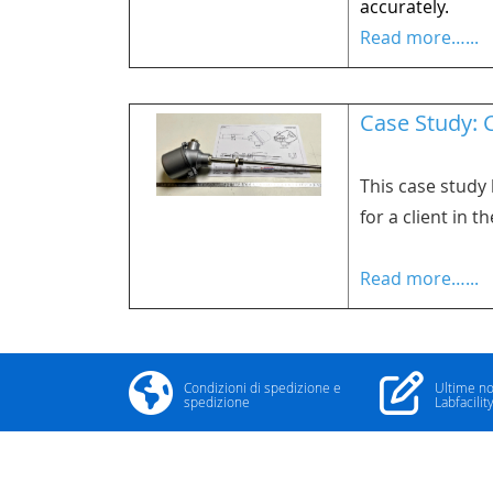
accurately.
Read more…...
Case Study: 
This case study
for a client in 
Read more…...
Condizioni di spedizione e
Ultime no
spedizione
Labfacilit