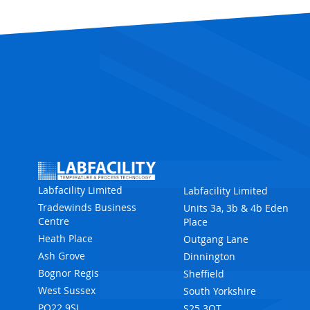
Labfacility Limited
Labfacility Limited
Tradewinds Business
Units 3a, 3b & 4b Eden
Centre
Place
Heath Place
Outgang Lane
Ash Grove
Dinnington
Bognor Regis
Sheffield
West Sussex
South Yorkshire
PO22 9SL
S25 3QT