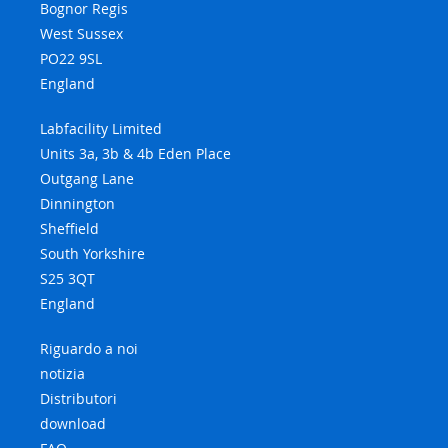
Bognor Regis
West Sussex
PO22 9SL
England
Labfacility Limited
Units 3a, 3b & 4b Eden Place
Outgang Lane
Dinnington
Sheffield
South Yorkshire
S25 3QT
England
Riguardo a noi
notizia
Distributori
download