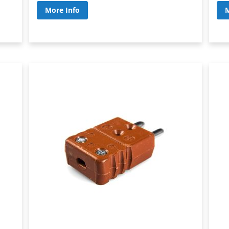
More Info
M