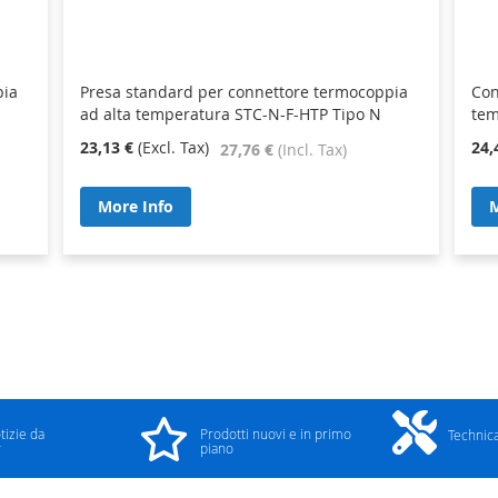
pia
Presa standard per connettore termocoppia
Con
ad alta temperatura STC-N-F-HTP Tipo N
tem
23,13 €
24,
27,76 €
More Info
M
tizie da
Prodotti nuovi e in primo
Technic
y
piano