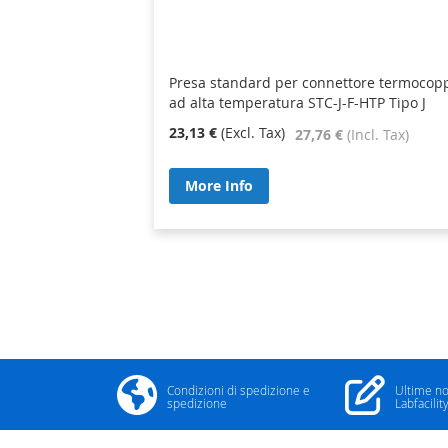
Presa standard per connettore termocop
ad alta temperatura STC-J-F-HTP Tipo J
23,13 €
27,76 €
More Info
Condizioni di spedizione e
Ultime no
spedizione
Labfacilit