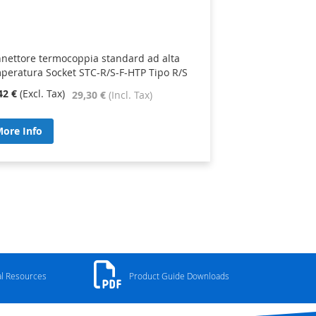
nettore termocoppia standard ad alta
peratura Socket STC-R/S-F-HTP Tipo R/S
42 €
29,30 €
ore Info
al Resources
Product Guide Downloads