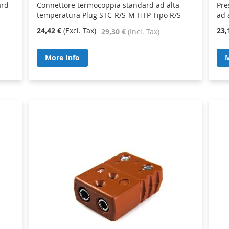
ard
Connettore termocoppia standard ad alta
Pre
temperatura Plug STC-R/S-M-HTP Tipo R/S
ad 
24,42 €
23,
29,30 €
More Info
M