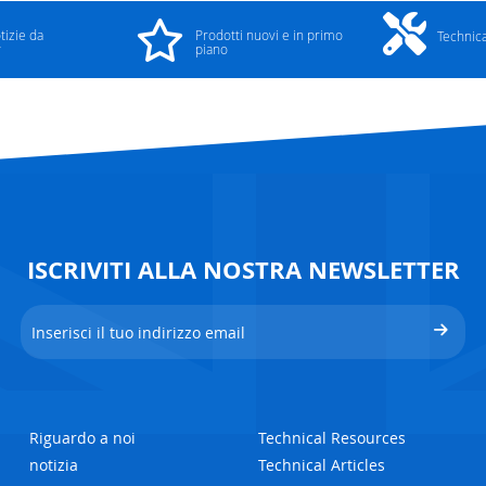
tizie da
Prodotti nuovi e in primo
Technic
y
piano
ISCRIVITI ALLA NOSTRA NEWSLETTER
Riguardo a noi
Technical Resources
notizia
Technical Articles